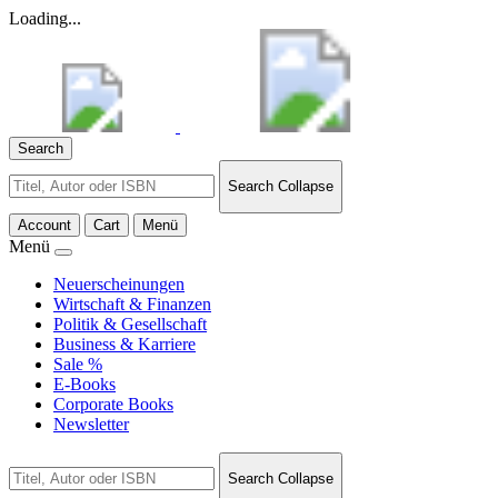
Loading...
Search
Search
Search Collapse
for:
Account
Cart
Menü
Menü
Neuerscheinungen
Wirtschaft & Finanzen
Politik & Gesellschaft
Business & Karriere
Sale %
E-Books
Corporate Books
Newsletter
Search
Search Collapse
for: