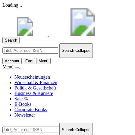
Loading...
Search
Search
Search Collapse
for:
Account
Cart
Menü
Menü
Neuerscheinungen
Wirtschaft & Finanzen
Politik & Gesellschaft
Business & Karriere
Sale %
E-Books
Corporate Books
Newsletter
Search
Search Collapse
for: