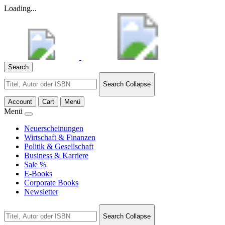
Loading...
Search
Search
Search Collapse
for:
Account
Cart
Menü
Menü
Neuerscheinungen
Wirtschaft & Finanzen
Politik & Gesellschaft
Business & Karriere
Sale %
E-Books
Corporate Books
Newsletter
Search
Search Collapse
for: