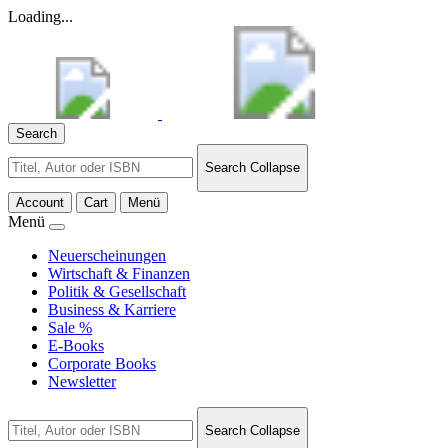
Loading...
Search
Search
Search Collapse
for:
Account
Cart
Menü
Menü
Neuerscheinungen
Wirtschaft & Finanzen
Politik & Gesellschaft
Business & Karriere
Sale %
E-Books
Corporate Books
Newsletter
Search
Search Collapse
for: