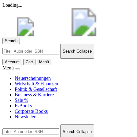
Loading...
Search
Search
Search Collapse
for:
Account
Cart
Menü
Menü
Neuerscheinungen
Wirtschaft & Finanzen
Politik & Gesellschaft
Business & Karriere
Sale %
E-Books
Corporate Books
Newsletter
Search
Search Collapse
for: